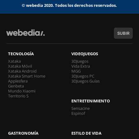
© webedia 2020. Todos los derechos reservados.
SUBIR
TECNOLOGÍA
VIDEOJUEGOS
Xataka
3DJuegos
Xataka Móvil
Vida Extra
Xataka Android
MGG
Xataka Smart Home
3DJuegos PC
Applesfera
3DJuegos Guías
Genbeta
Mundo Xiaomi
Territorio S
ENTRETENIMIENTO
Sensacine
Espinof
GASTRONOMÍA
ESTILO DE VIDA