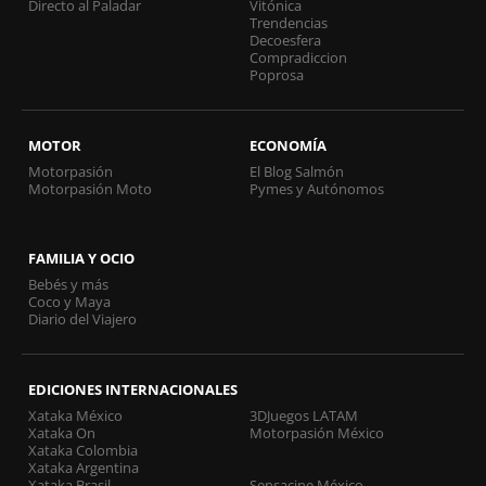
Directo al Paladar
Vitónica
Trendencias
Decoesfera
Compradiccion
Poprosa
MOTOR
ECONOMÍA
Motorpasión
El Blog Salmón
Motorpasión Moto
Pymes y Autónomos
FAMILIA Y OCIO
Bebés y más
Coco y Maya
Diario del Viajero
EDICIONES INTERNACIONALES
Xataka México
3DJuegos LATAM
Xataka On
Motorpasión México
Xataka Colombia
Xataka Argentina
Xataka Brasil
Sensacine México