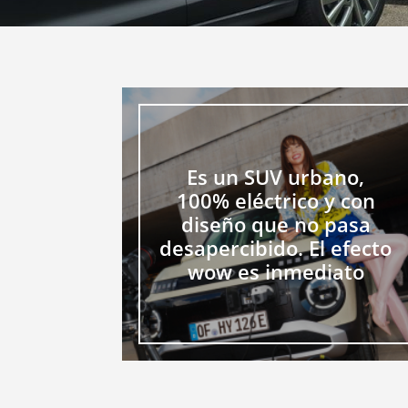
Es un SUV urbano,
100% eléctrico y con
diseño que no pasa
desapercibido. El efecto
wow es inmediato