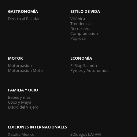
GASTRONOMÍA
ESTILO DE VIDA
Directo al Paladar
Vitónica
Trendencias
Decoesfera
Compradiccion
Poprosa
MOTOR
ECONOMÍA
Motorpasión
El Blog Salmón
Motorpasión Moto
Pymes y Autónomos
FAMILIA Y OCIO
Bebés y más
Coco y Maya
Diario del Viajero
EDICIONES INTERNACIONALES
Xataka México
3DJuegos LATAM