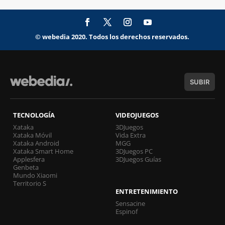
© webedia 2020. Todos los derechos reservados.
SUBIR
TECNOLOGÍA
VIDEOJUEGOS
Xataka
3DJuegos
Xataka Móvil
Vida Extra
Xataka Android
MGG
Xataka Smart Home
3DJuegos PC
Applesfera
3DJuegos Guías
Genbeta
Mundo Xiaomi
Territorio S
ENTRETENIMIENTO
Sensacine
Espinof