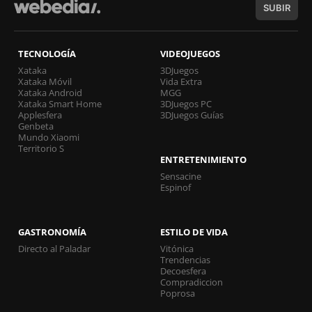
SUBIR
TECNOLOGÍA
VIDEOJUEGOS
Xataka
3DJuegos
Xataka Móvil
Vida Extra
Xataka Android
MGG
Xataka Smart Home
3DJuegos PC
Applesfera
3DJuegos Guías
Genbeta
Mundo Xiaomi
Territorio S
ENTRETENIMIENTO
Sensacine
Espinof
GASTRONOMÍA
ESTILO DE VIDA
Directo al Paladar
Vitónica
Trendencias
Decoesfera
Compradiccion
Poprosa