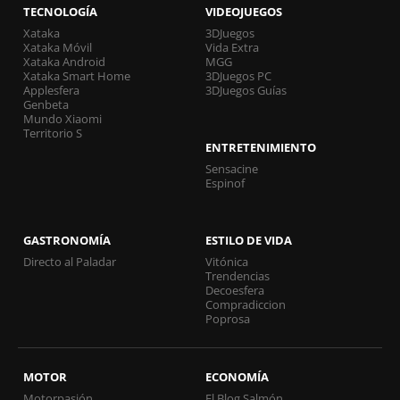
TECNOLOGÍA
VIDEOJUEGOS
Xataka
3DJuegos
Xataka Móvil
Vida Extra
Xataka Android
MGG
Xataka Smart Home
3DJuegos PC
Applesfera
3DJuegos Guías
Genbeta
Mundo Xiaomi
Territorio S
ENTRETENIMIENTO
Sensacine
Espinof
GASTRONOMÍA
ESTILO DE VIDA
Directo al Paladar
Vitónica
Trendencias
Decoesfera
Compradiccion
Poprosa
MOTOR
ECONOMÍA
Motorpasión
El Blog Salmón