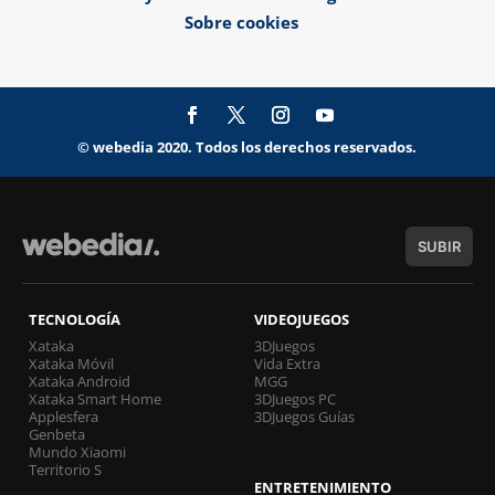
Sobre cookies
© webedia 2020. Todos los derechos reservados.
SUBIR
TECNOLOGÍA
VIDEOJUEGOS
Xataka
3DJuegos
Xataka Móvil
Vida Extra
Xataka Android
MGG
Xataka Smart Home
3DJuegos PC
Applesfera
3DJuegos Guías
Genbeta
Mundo Xiaomi
Territorio S
ENTRETENIMIENTO