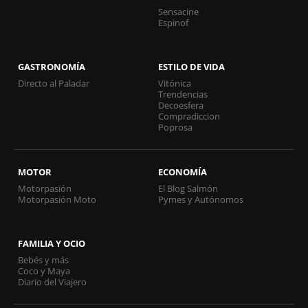
Sensacine
Espinof
GASTRONOMÍA
ESTILO DE VIDA
Directo al Paladar
Vitónica
Trendencias
Decoesfera
Compradiccion
Poprosa
MOTOR
ECONOMÍA
Motorpasión
El Blog Salmón
Motorpasión Moto
Pymes y Autónomos
FAMILIA Y OCIO
Bebés y más
Coco y Maya
Diario del Viajero