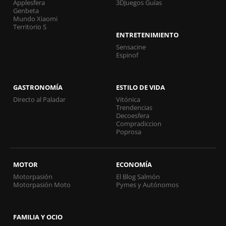
Applesfera
3DJuegos Guías
Genbeta
Mundo Xiaomi
Territorio S
ENTRETENIMIENTO
Sensacine
Espinof
GASTRONOMÍA
ESTILO DE VIDA
Directo al Paladar
Vitónica
Trendencias
Decoesfera
Compradiccion
Poprosa
MOTOR
ECONOMÍA
Motorpasión
El Blog Salmón
Motorpasión Moto
Pymes y Autónomos
FAMILIA Y OCIO