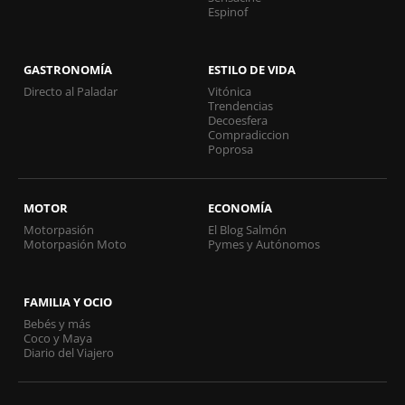
Espinof
GASTRONOMÍA
ESTILO DE VIDA
Directo al Paladar
Vitónica
Trendencias
Decoesfera
Compradiccion
Poprosa
MOTOR
ECONOMÍA
Motorpasión
El Blog Salmón
Motorpasión Moto
Pymes y Autónomos
FAMILIA Y OCIO
Bebés y más
Coco y Maya
Diario del Viajero