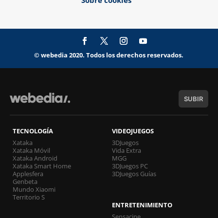
Sobre cookies
© webedia 2020. Todos los derechos reservados.
SUBIR
TECNOLOGÍA
VIDEOJUEGOS
Xataka
3DJuegos
Xataka Móvil
Vida Extra
Xataka Android
MGG
Xataka Smart Home
3DJuegos PC
Applesfera
3DJuegos Guías
Genbeta
Mundo Xiaomi
Territorio S
ENTRETENIMIENTO
Sensacine