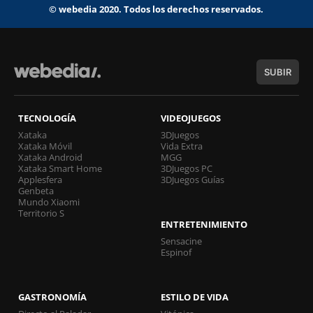
© webedia 2020. Todos los derechos reservados.
SUBIR
TECNOLOGÍA
VIDEOJUEGOS
Xataka
3DJuegos
Xataka Móvil
Vida Extra
Xataka Android
MGG
Xataka Smart Home
3DJuegos PC
Applesfera
3DJuegos Guías
Genbeta
Mundo Xiaomi
Territorio S
ENTRETENIMIENTO
Sensacine
Espinof
GASTRONOMÍA
ESTILO DE VIDA