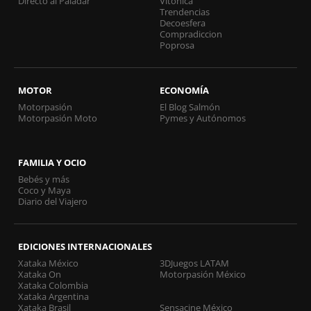
Directo al Paladar
Vitónica
Trendencias
Decoesfera
Compradiccion
Poprosa
MOTOR
ECONOMÍA
Motorpasión
El Blog Salmón
Motorpasión Moto
Pymes y Autónomos
FAMILIA Y OCIO
Bebés y más
Coco y Maya
Diario del Viajero
EDICIONES INTERNACIONALES
Xataka México
3DJuegos LATAM
Xataka On
Motorpasión México
Xataka Colombia
Xataka Argentina
Xataka Brasil
Sensacine México