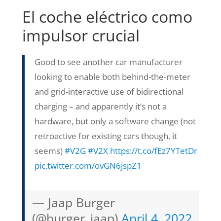
El coche eléctrico como
impulsor crucial
Good to see another car manufacturer
looking to enable both behind-the-meter
and grid-interactive use of bidirectional
charging – and apparently it’s not a
hardware, but only a software change (not
retroactive for existing cars though, it
seems)
#V2G
#V2X
https://t.co/fEz7YTetDr
pic.twitter.com/ovGN6jspZ1
— Jaap Burger
(@burger_jaap)
April 4, 2022