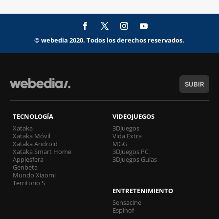
© webedia 2020. Todos los derechos reservados.
SUBIR
TECNOLOGÍA
VIDEOJUEGOS
Xataka
3DJuegos
Xataka Móvil
Vida Extra
Xataka Android
MGG
Xataka Smart Home
3DJuegos PC
Applesfera
3DJuegos Guías
Genbeta
Mundo Xiaomi
Territorio S
ENTRETENIMIENTO
Sensacine
Espinof