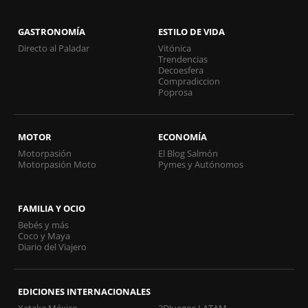
GASTRONOMÍA
ESTILO DE VIDA
Directo al Paladar
Vitónica
Trendencias
Decoesfera
Compradiccion
Poprosa
MOTOR
ECONOMÍA
Motorpasión
El Blog Salmón
Motorpasión Moto
Pymes y Autónomos
FAMILIA Y OCIO
Bebés y más
Coco y Maya
Diario del Viajero
EDICIONES INTERNACIONALES
Xataka México
3DJuegos LATAM